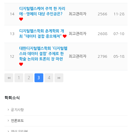
디지털헬스케어 주역 한 자리
14
에…영예의 대상 주인공은?
최고관리자
2566
11-28
디지털헬스학회 춘계학회 개
13
최고관리자
2608
07-10
최 "데이터 결합 중요해져"
대한디지털헬스학회 ‘디지털헬
스와 데이터 결합’ 주제로 한
12
최고관리자
2796
05-18
학술 논의와 토론의 장 마련
1
2
4
3
학회소식
공지사항
언론보도
영상 인터뷰