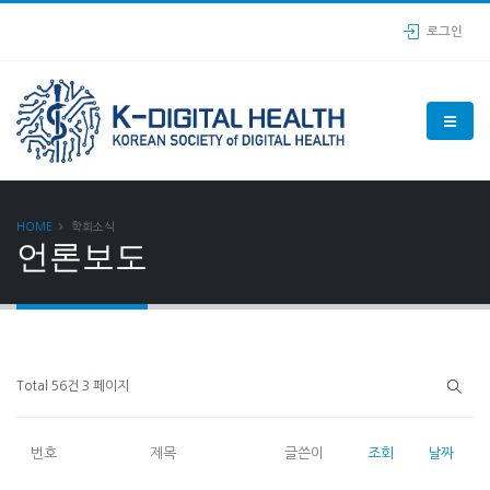
로그인
HOME
학회소식
언론보도
Total 56건
3 페이지
번호
제목
글쓴이
조회
날짜