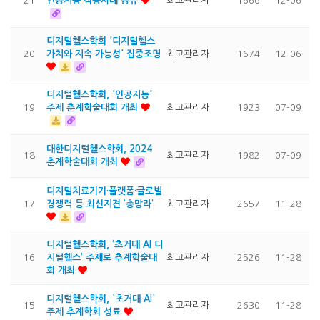
21
인공지능 적용사례 공유
최고관리자
1666
12-06
디지털헬스학회 '디지털헬스
20
가치와 지속 가능성' 집중조명
최고관리자
1674
12-06
디지털헬스학회, '인공지능'
19
주제 춘계학술대회 개최
최고관리자
1923
07-09
대한디지털헬스학회, 2024
18
최고관리자
1982
07-09
춘계학술대회 개최
디지털치료기기·플랫폼·글로벌
17
경쟁력 등 최신지견 ‘총망라’
최고관리자
2657
11-28
디지털헬스학회, ‘초거대 AI 디
16
지털헬스’ 주제로 추계학술대
최고관리자
2526
11-28
회 개최
디지털헬스학회, '초거대 AI'
15
최고관리자
2630
11-28
주제 추계학회 성료