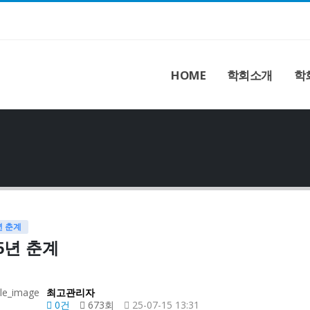
HOME
학회소개
학
년 춘계
25년 춘계
최고관리자
0건
673회
25-07-15 13:31