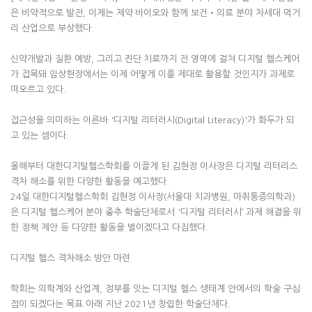
은 비약적으로 발전, 이제는 제약·바이오와 함께 보건‧의료 분야 차세대 먹거
리 산업으로 부상했다.
신약개발과 질환 예방, 그리고 진단·치료까지 전 영역에 걸쳐 디지털 헬스케어
가 접목돼 임상현장에서는 이제 어떻게 이를 제대로 활용할 것인지가 과제로
떠오르고 있다.
접근성을 의미하는 이른바 '디지털 리터러시(Digital Literacy)'가 화두가 되
고 있는 셈이다.
올해부터 대한디지털헬스학회를 이끌게 된 김현정 이사장은 디지털 리터리스
격차 해소를 위한 다양한 활동을 예고했다.
24일 대한디지털헬스학회 김현정 이사장(서울대 치과병원, 마취통증의학과)
은 디지털 헬스케어 분야 중추 학술단체로서 '디지털 리터러시‘ 과제 해결을 위
한 정책 제안 등 다양한 활동을 벌이겠다고 다짐했다.
디지털 헬스 격차해소 방안 마련
학회는 의학계와 산업계, 정부를 잇는 디지털 헬스 생태계 안에서의 학술 구심
점이 되겠다는 목표 아래 지난 2021년 창립한 학술단체다.