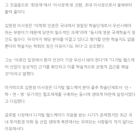
그 첫걸음으로 '회장제'에서 '이사장제'로 전환, 초대 이사장으로서 올해부터
활약 중이다.
김현정 이사장은 "의학회 인준은 국내에서 창립된 학술단체로서 우선시해야
하는 부분이기 때문에 당연히 필수적인 과제"라며 "동시에 영문 국제학술지 창
간도 필수다. 아직까지 해당 분야를 이끌고 있다고 평가할 만한 학술지도 없을
뿐더러 학술지는 학회의 창간 이유이기도 하다"고 강조했다.
그는 "의료인 입장에서 환자 안전이 가장 우선시 돼야 한다“며 ”디지털 헬스케
어 산업이 임상적인 근거를 확인하고 이를 학술적으로 균형적 접근을 해낼
것"이라고 말했다.
마지막으로 김현정 이사장은 디지털 헬스케어 분야 중추 학술단체로서 '산‧
학‧연‧병' 유기적인 협조체제를 구축하는 동시에 생태계 마련에 앞장서겠다
고 다짐했다.
글로벌 시장에서 디지털 헬스케어가 각광을 받는 시기가 존재했지만 최근 국
내 투자환경 악화 등 산업 생태계 측면에서는 우려되는 사항들이 적지 않다는
이유에서다.