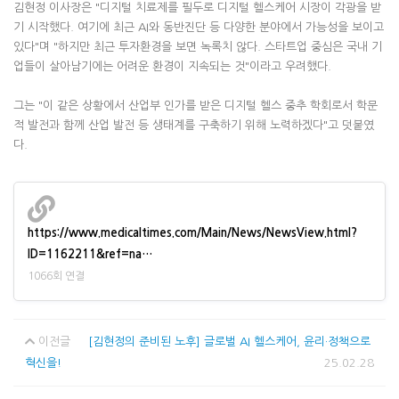
김현정 이사장은 "디지털 치료제를 필두로 디지털 헬스케어 시장이 각광을 받
기 시작했다. 여기에 최근 AI와 동반진단 등 다양한 분야에서 가능성을 보이고
있다"며 "하지만 최근 투자환경을 보면 녹록치 않다. 스타트업 중심은 국내 기
업들이 살아남기에는 어려운 환경이 지속되는 것"이라고 우려했다.
그는 "이 같은 상황에서 산업부 인가를 받은 디지털 헬스 중추 학회로서 학문
적 발전과 함께 산업 발전 등 생태계를 구축하기 위해 노력하겠다"고 덧붙였
다.
https://www.medicaltimes.com/Main/News/NewsView.html?
ID=1162211&ref=na…
1066회 연결
이전글
[김현정의 준비된 노후] 글로벌 AI 헬스케어, 윤리·정책으로
혁신을!
25.02.28